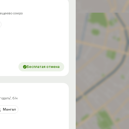
лещеево озеро
Бесплатая отмена
дать", б/н
Мангал