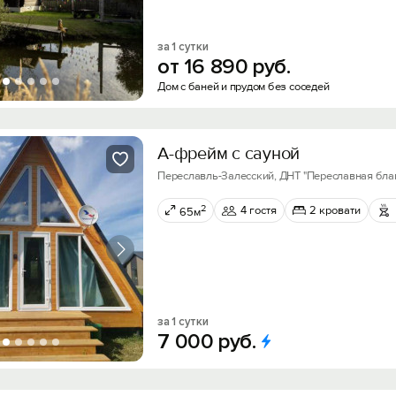
за 1 сутки
от
16
890
руб.
Дом с баней и прудом без соседей
A-фрейм c caунoй
Переславль-Залесский, ДНТ "Переславная благо
2
4 гостя
2 кровати
65м
за 1 сутки
7
000
руб.