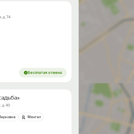
 д. 74
Бесплатая отмена
садьба»
 д. 40
Парковка
Мангал