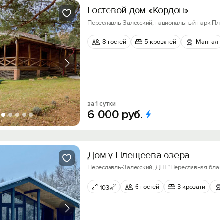
Гостевой дом «Кордон»
Переславль-Залесский, национальный парк П
8 гостей
5 кроватей
Мангал
за 1 сутки
6
000
руб.
Дoм у Плeщеева озеpа
Переславль-Залесский, ДНТ "Переславная благо
2
6 гостей
3 кровати
103м