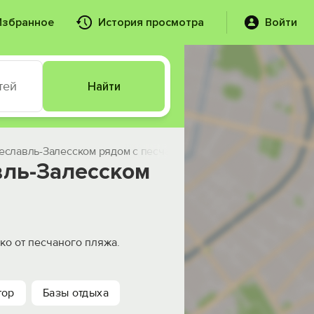
Избранное
История просмотра
Войти
тей
Найти
реславль-Залесском рядом c песчаным пляжем
вль-Залесском
ко от песчаного пляжа.
тор
Базы отдыха