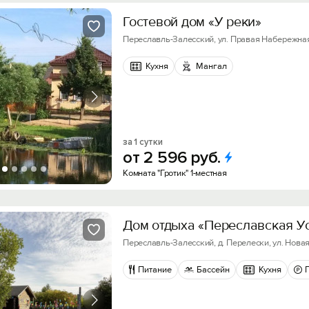
Гостевой дом «У реки»
Переславль-Залесский, ул. Правая Набережная,
Кухня
Мангал
за 1 сутки
от
2
596
руб.
Комната "Гротик" 1-местная
Дом отдыха «Переславская У
Переславль-Залесский, д. Перелески, ул. Новая,
Питание
Бассейн
Кухня