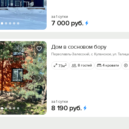
за 1 сутки
7
000
руб.
Дом в сосновом бору
Переславль-Залесский, с. Купанское, ул. Талицк
2
8 гостей
4 кровати
73м
за 1 сутки
8
190
руб.