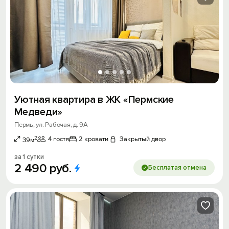
Уютнaя кваpтиpa в ЖК «Пермские
Медведи»
Пермь, ул. Рабочая, д. 9А
2
4 гостя
2 кровати
Закрытый двор
39м
за 1 сутки
2
490
руб.
Бесплатая отмена