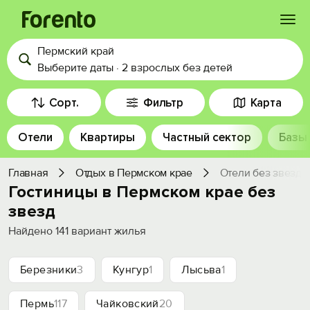
Пермский край
Войти
Выберите даты
·
2 взрослых
без детей
Избранное
Сорт.
Фильтр
Карта
Отели
Квартиры
Частный сектор
Базы
История просмотра
Главная
Отдых в Пермском крае
Отели без звезд
Добавить свой объект
Гостиницы в Пермском крае без
звезд
Найдено
141
вариант жилья
Березники
3
Кунгур
1
Лысьва
1
Пермь
117
Чайковский
20