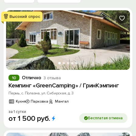
Высокий спрос
Отлично
10
3 отзыва
Кемпинг «GreenCamping» / ГринКэмпинг
Пермь, с. Полазна, ул. Сибирская, д. 3
Кухня
Парковка
Мангал
за 1 сутки
от
1
500
руб.
Бесплатая отмена