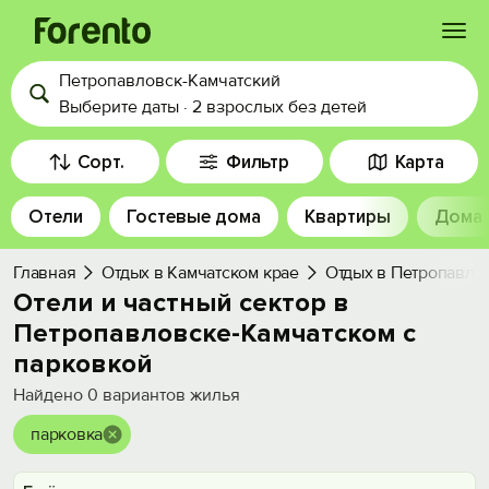
Петропавловск-Камчатский
Войти
Выберите даты
·
2 взрослых
без детей
Избранное
Сорт.
Фильтр
Карта
Отели
Гостевые дома
Квартиры
Дома
История просмотра
Главная
Отдых в Камчатском крае
Отдых в Петропавло
Добавить свой объект
Отели и частный сектор в
Петропавловске-Камчатском с
парковкой
Найдено
0
вариантов жилья
парковка