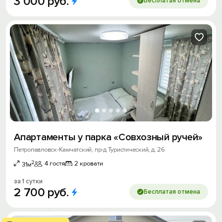
3
000
руб.
Бесплатая отмена
Апартаменты у парка «Совхозный ручей»
Петропавловск-Камчатский, пр-д Туристический, д. 26
2
4 гостя
2 кровати
31м
за 1 сутки
2
700
руб.
Бесплатая отмена