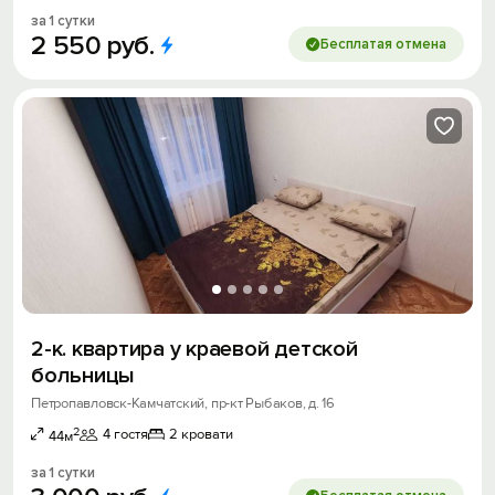
за 1 сутки
2
550
руб.
Бесплатая отмена
2-к. квартира у краевой детской
больницы
Петропавловск-Камчатский, пр-кт Рыбаков, д. 16
2
4 гостя
2 кровати
44м
за 1 сутки