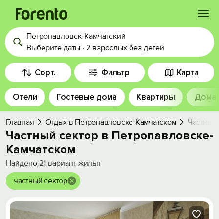
Петропавловск-Камчатский
Войти
Выберите даты
·
2 взрослых
без детей
Избранное
Сорт.
Фильтр
Карта
Отели
Гостевые дома
Квартиры
Дома
История просмотра
Главная
Отдых в Петропавловске-Камчатском
Частный
Добавить свой объект
Частный сектор в Петропавловске-
Камчатском
Найдено
21
вариант жилья
частный сектор