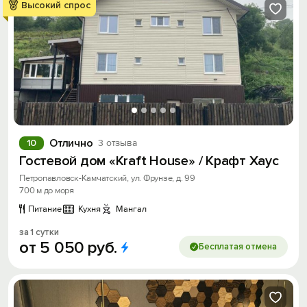
Высокий спрос
Отлично
10
3 отзыва
Гостевой дом «Kraft House» / Крафт Хаус
Петропавловск-Камчатский, ул. Фрунзе, д. 99
700 м до моря
Питание
Кухня
Мангал
за 1 сутки
от
5
050
руб.
Бесплатая отмена