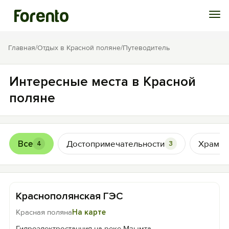
Войти
Главная
/
Отдых в Красной поляне
/
Путеводитель
Избранное
Интересные места в Красной
поляне
История просмотра
Добавить свой объект
Все
Достопримечательности
Храмы
4
3
Краснополянская ГЭС
Красная поляна
На карте
Гидроэлектростанция на реке Мзымта.