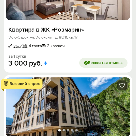
Квapтира в ЖK «Розмарин»
Эсто-Садок, ул. Эстонская, д. 88/11, кв. 17
2
4 гостя
2 кровати
25м
за 1 сутки
3
000
руб.
Бесплатая отмена
Высокий спрос