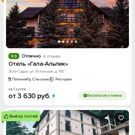
Отлично
9.9
4 отзыва
Отель «Гала-Альпик»
Эсто-Садок, ул. Эстонская, д. 150
Питание
Спа-зона
Ресторан
за 1 сутки
от
3
630
руб.
Бесплатая отмена
Выбор гостей