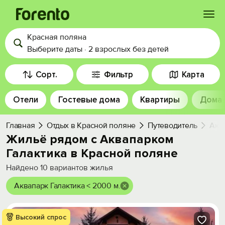
Красная поляна
Войти
Выберите даты
·
2 взрослых
без детей
Избранное
Сорт.
Фильтр
Карта
Отели
Гостевые дома
Квартиры
Дома
История просмотра
Главная
Отдых в Красной поляне
Путеводитель
Акв
Добавить свой объект
Жильё рядом с Аквапарком
Галактика в Красной поляне
Найдено
10
вариантов жилья
Аквапарк Галактика < 2000 м.
Высокий спрос