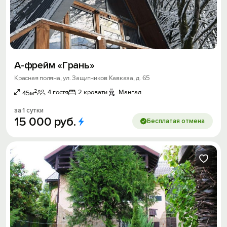
А-фpeйм «Гpань»
Красная поляна, ул. Защитников Кавказа, д. 65
2
4 гостя
2 кровати
Мангал
45м
за 1 сутки
15
000
руб.
Бесплатая отмена