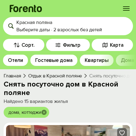
Красная поляна
Войти
Выберите даты
·
2 взрослых
без детей
Избранное
Сорт.
Фильтр
Карта
Отели
Гостевые дома
Квартиры
Дома
История просмотра
Главная
Отдых в Красной поляне
Снять посуточно дом
Добавить свой объект
Снять посуточно дом в Красной
поляне
Найдено
15
вариантов жилья
дома, коттеджи