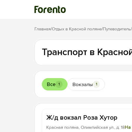
Главная
/
Отдых в Красной поляне
/
Путеводитель
/
Транспорт в Красно
Все
Вокзалы
1
1
Ж/д вокзал Роза Хутор
Красная поляна, Олимпийская ул., д. 18
На