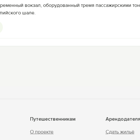
временный вокзал, оборудованный тремя пассажирскими тон
ьпийского шале.
Путешественникам
Арендодател
О проекте
Сдать жильё