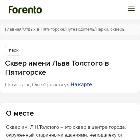
Войти
Главная
/
Отдых в Пятигорске
/
Путеводитель
/
Парки, скверы
Избранное
парк
Сквер имени Льва Толстого в
История просмотра
Пятигорске
Добавить свой объект
Пятигорск, Октябрьская ул.
На карте
О месте
Сквер им. Л.Н.Толстого – это сквер в центре города,
окруженный старинными зданиями, неподалеку от