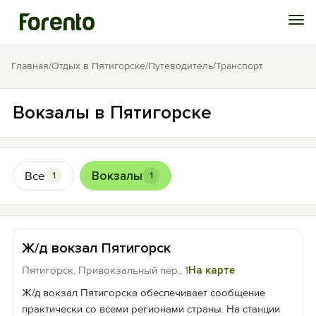
Войти
Главная
/
Отдых в Пятигорске
/
Путеводитель
/
Транспорт
Избранное
Вокзалы в Пятигорске
История просмотра
Все
Вокзалы
1
1
Добавить свой объект
Ж/д вокзал Пятигорск
Пятигорск, Привокзальный пер., 1
На карте
Ж/д вокзал Пятигорска обеспечивает сообщение
практически со всеми регионами страны. На станции