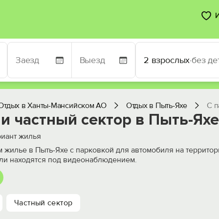
2 взрослых
·
без де
Отдых в Ханты-Мансийском АО
Отдых в Пыть-Яхе
С п
и частный сектор в Пыть-Яхе
иант жилья
 жилье в Пыть-Яхе с парковкой для автомобиля на террито
ли находятся под видеонаблюдением.
Частный сектор