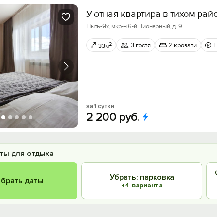
Уютная квартира в тихом рай
Пыть-Ях, мкр-н 6-й Пионерный, д. 9
2
3 гостя
2 кровати
П
33м
за 1 сутки
2
200
руб.
ты для отдыха
Убрать: парковка
брать даты
+4 варианта