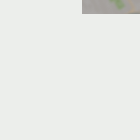
с парковкой
кой
Отели без звезд