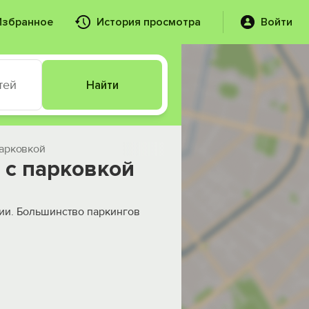
Избранное
История просмотра
Войти
тей
Найти
арковкой
 с парковкой
рии. Большинство паркингов