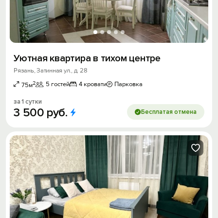
Уютнaя квартиpa в тиxoм цeнтpе
Рязань, Затинная ул., д. 28
2
5 гостей
4 кровати
Парковка
75м
за 1 сутки
3
500
руб.
Бесплатая отмена