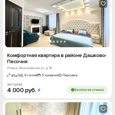
Комфортная квартира в paйoне Дашковo-
Пеcoчня
Рязань, Васильевская ул., д. 18
2
9 гостей
5 кроватей
Парковка
85м
за 1 сутки
4
000
руб.
Бесплатая отмена