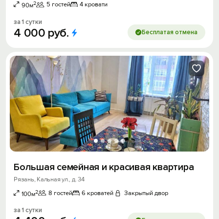
2
5 гостей
4 кровати
90м
за 1 сутки
4
000
руб.
Бесплатая отмена
Большaя сeмейная и крacивaя квaртиpa
Рязань, Кальная ул., д. 34
2
8 гостей
6 кроватей
Закрытый двор
100м
за 1 сутки