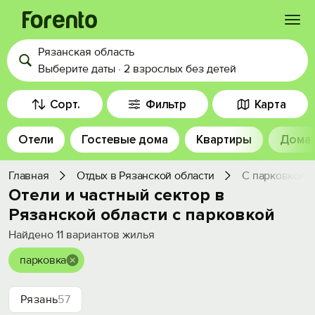
Рязанская область
Войти
Выберите даты
·
2 взрослых
без детей
Избранное
Сорт.
Фильтр
Карта
Отели
Гостевые дома
Квартиры
Дома
История просмотра
Главная
Отдых в Рязанской области
С парковкой
Добавить свой объект
Отели и частный сектор в
Рязанской области с парковкой
Найдено
11
вариантов жилья
парковка
Рязань
57