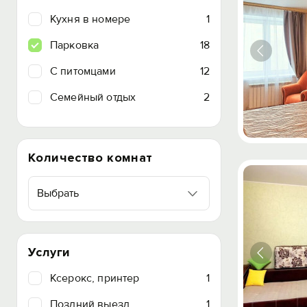
Кухня в номере
1
Парковка
18
C питомцами
12
Семейный отдых
2
Количество комнат
Выбрать
Услуги
Ксерокс, принтер
1
Поздний выезд
1