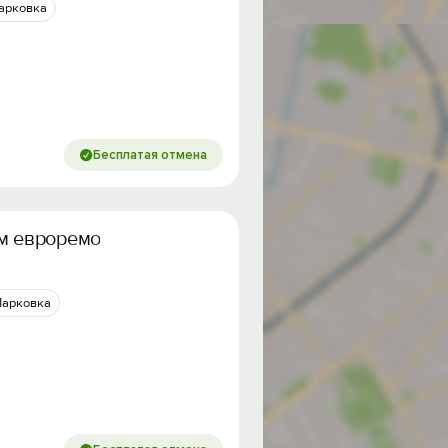
арковка
Бесплатая отмена
м eврoрeмoнтом на 2 этаже
Парковка