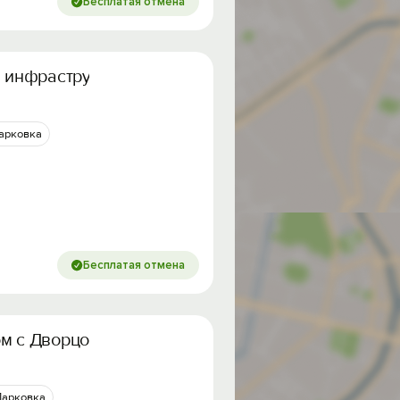
Бесплатая отмена
й инфраструктурой
арковка
Бесплатая отмена
ом с Дворцом Спорта «Юбилейный»
Парковка