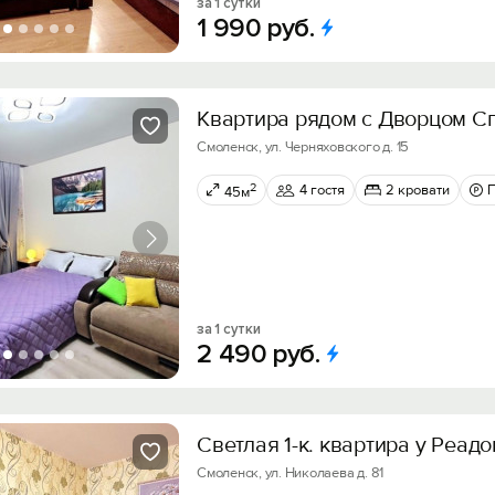
за 1 сутки
1
990
руб.
Квартира рядом с Дворцом С
Смоленск, ул. Черняховского д. 15
2
4 гостя
2 кровати
45м
за 1 сутки
2
490
руб.
Светлая 1-к. квартира у Реад
Смоленск, ул. Николаева д. 81