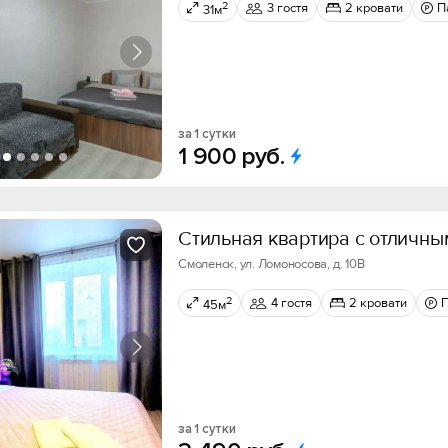
2
3 гостя
2 кровати
П
31м
за 1 сутки
1
900
руб.
Стильная кваpтира с отличны
Смоленск, ул. Ломоносова, д. 10В
2
4 гостя
2 кровати
45м
за 1 сутки