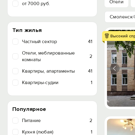
Отели
от 7000 руб.
Смоленск
Тип жилья
Высокий сп
Частный сектор
41
Отели, меблированные
2
комнаты
Квартиры, апартаменты
41
Квартиры-судии
1
Популярное
Питание
2
Кухня (любая)
1