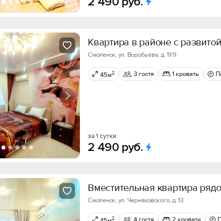
2
490
руб.
Квартира в районе с развито
Смоленск, ул. Воробьёва, д. 11/9
2
3 гостя
1 кровать
П
45м
за 1 сутки
2
490
руб.
Вместительная квартира ряд
Смоленск, ул. Черняховского, д. 13
2
4 гостя
2 кровати
45м