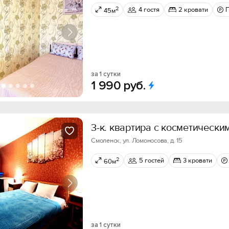
2
4 гостя
2 кровати
45м
за 1 сутки
1
990
руб.
3-к. квартира с косметически
Смоленск, ул. Ломоносова, д. 15
2
5 гостей
3 кровати
60м
за 1 сутки