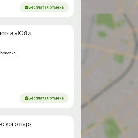
Бесплатая отмена
порта «Юбилейный»
Парковка
Бесплатая отмена
овского парка