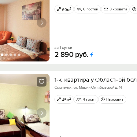
2
6 гостей
3 кровати
60м
за 1 сутки
2
890
руб.
1-к. квартира у Областной бо
Смоленск, ул. Марии Октябрьской д. 14
2
4 гостя
Парковка
45м