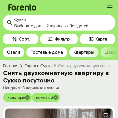
Сукко
Войти
Выберите даты
·
2 взрослых
без детей
Избранное
Сорт.
Фильтр
Карта
Отели
Гостевые дома
Квартиры
Дома
История просмотра
Главная
Отдых в Сукко
Снять двухкомнатную квартиру 
Добавить свой объект
Снять двухкомнатную квартиру в
Сукко посуточно
Найдено
13
вариантов жилья
квартиры
комнат: 2