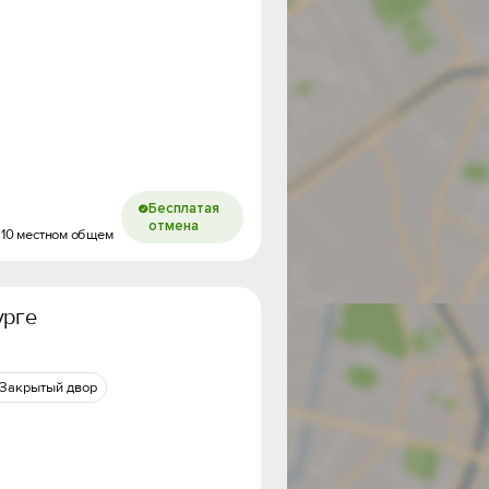
Бесплатая
отмена
 10 местном общем
урге
Закрытый двор