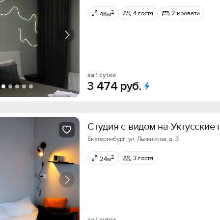
2
4 гостя
2 кровати
48м
за 1 сутки
3
474
руб.
Студия с видом на Уктусские 
Екатеринбург, ул. Лыжников, д. 3
2
3 гостя
24м