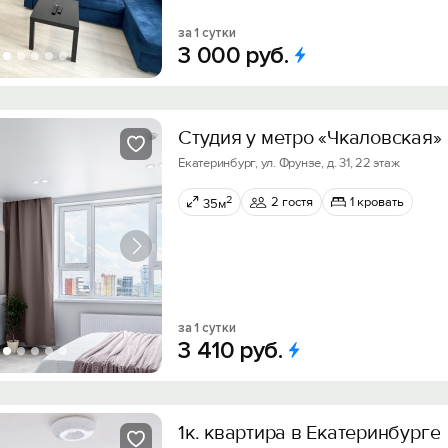
за 1 сутки
3
000
руб.
Студия у метро «Чкаловская»
Екатеринбург, ул. Фрунзе, д. 31, 22 этаж
2
2 гостя
1 кровать
35м
за 1 сутки
3
410
руб.
1к. квартира в Екатеринбурге