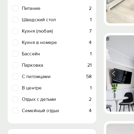
Питание
2
Шведский стол
1
Кухня (любая)
7
Кухня в номере
4
Бассейн
1
Парковка
21
C питомцами
58
В центре
1
Отдых с детьми
2
Семейный отдых
4