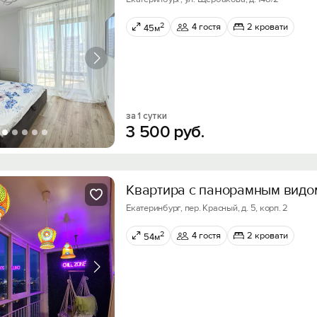
2
4 гостя
2 кровати
45м
за 1 сутки
3
500
руб.
Квартира c панорамным видо
Екатеринбург, пер. Красный, д. 5, корп. 2
2
4 гостя
2 кровати
54м