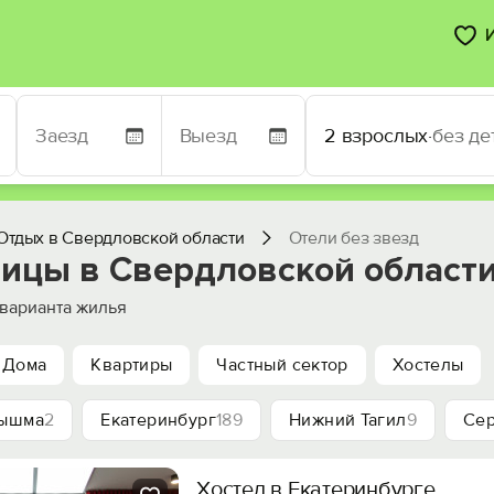
2 взрослых
·
без де
Отдых в Свердловской области
Отели без звезд
ницы в Свердловской области
варианта жилья
Дома
Квартиры
Частный сектор
Хостелы
Пышма
2
Екатеринбург
189
Нижний Тагил
9
Се
Хостел в Екатеринбурге