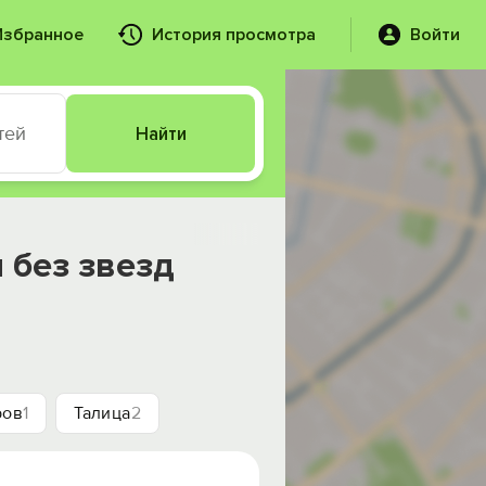
Избранное
История просмотра
Войти
тей
Найти
 без звезд
ров
1
Талица
2