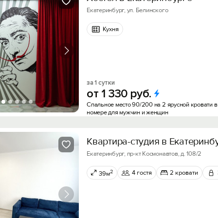
Екатеринбург, ул. Белинского
Кухня
за 1 сутки
от
1
330
руб.
Спальное место 90/200 на 2 ярусной кровати в
номере для мужчин и женщин
Квартира-студия в Екатеринб
Екатеринбург, пр-кт Космонавтов, д. 108/2
2
4 гостя
2 кровати
39м