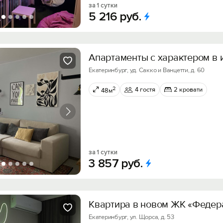
за 1 сутки
5
216
руб.
Апартаменты с характером в 
Екатеринбург, уд. Сакко и Ванцетти, д. 60
2
4 гостя
2 кровати
48м
за 1 сутки
3
857
руб.
Квартира в новом ЖК «Федер
Екатеринбург, ул. Щорса, д. 53