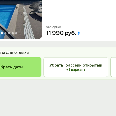
за 1 сутки
11
990
руб.
ты для отдыха
Убрать: бассейн открытый
брать даты
+1 вариант