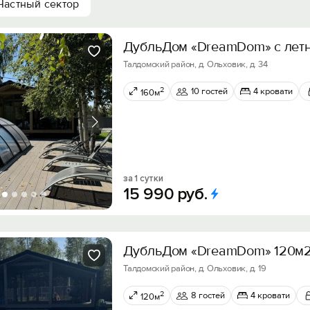
Частный сектор
ДубльДом «DreamDom» с лет
Талдомский район, д. Ольховик, д. 34
2
10 гостей
4 кровати
160м
за 1 сутки
15
990
руб.
ДубльДом «DreamDom» 120м2
Талдомский район, д. Ольховик, д. 19
2
8 гостей
4 кровати
120м