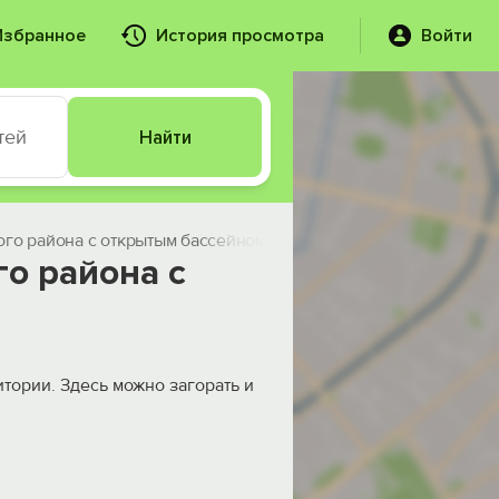
Избранное
История просмотра
Войти
тей
Найти
ого района с открытым бассейном
го района с
тории. Здесь можно загорать и