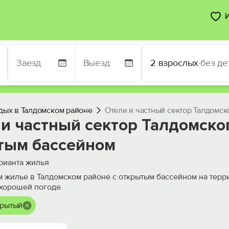
2 взрослых
·
без де
дых в Талдомском районе
Отели и частный сектор Талдомск
и частный сектор Талдомско
тым бассейном
рианта жилья
 жилье в Талдомском районе с открытым бассейном на терри
 хорошей погоде.
крытый