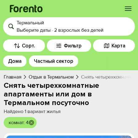
Термальный
Войти
Выберите даты
·
2 взрослых
без детей
Избранное
Сорт.
Фильтр
Карта
Дома
Частный сектор
История просмотра
Главная
Отдых в Термальном
Снять четырехкомнатные 
Добавить свой объект
Снять четырехкомнатные
апартаменты или дом в
Термальном посуточно
Найдено
1
вариант жилья
комнат: 4