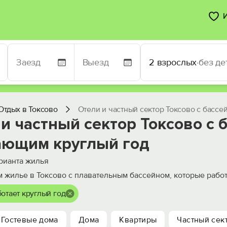
2 взрослых
·
без де
Отдых в Токсово
Отели и частный сектор Токсово с басс
и частный сектор Токсово с 
ающим круглый год
рианта жилья
 жилье в Токсово с плавательным бассейном, которые работ
отает круглый год
Гостевые дома
Дома
Квартиры
Частный сек