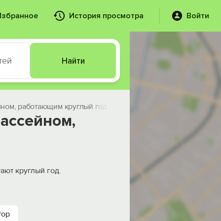
Избранное
История просмотра
Войти
тей
Найти
ейном, работающим круглый год
бассейном,
ают круглый год.
тор