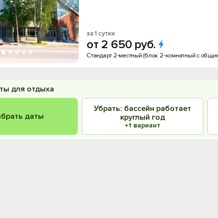
за 1 сутки
от
2
650
руб.
Стандарт 2-местный (блок 2-комнатный с общи
ты для отдыха
Убрать: бассейн работает
брать даты
круглый год
+1 вариант