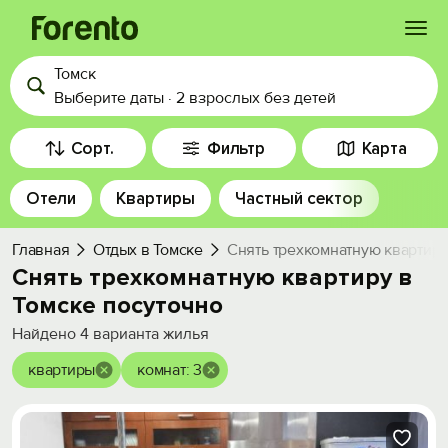
Томск
Войти
Выберите даты
·
2 взрослых
без детей
Избранное
Сорт.
Фильтр
Карта
Отели
Квартиры
Частный сектор
История просмотра
Главная
Отдых в Томске
Снять трехкомнатную квартиру
Добавить свой объект
Снять трехкомнатную квартиру в
Томске посуточно
Найдено
4
варианта жилья
квартиры
комнат: 3