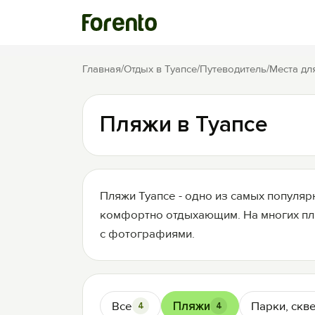
Главная
/
Отдых в Туапсе
/
Путеводитель
/
Места дл
Пляжи в Туапсе
Пляжи Туапсе - одно из самых популяр
комфортно отдыхающим. На многих пля
с фотографиями.
Все
Пляжи
Парки, скв
4
4