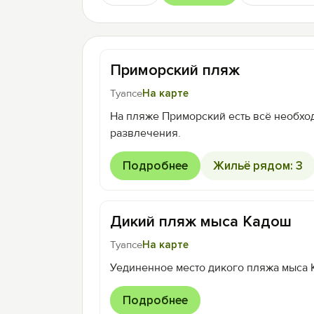
Приморский пляж
Туапсе
На карте
На пляже Приморский есть всё необхо
развлечения.
Подробнее
Жильё рядом: 3
Дикий пляж мыса Кадош
Туапсе
На карте
Уединенное место дикого пляжа мыса 
Подробнее