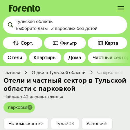
Тульская область
Войти
Выберите даты
·
2 взрослых
без детей
Избранное
Сорт.
Фильтр
Карта
Отели
Квартиры
Дома
Частный сектор
История просмотра
Главная
Отдых в Тульской области
С парковкой
Добавить свой объект
Отели и частный сектор в Тульской
области с парковкой
Найдено
42
варианта жилья
парковка
Новомосковск
2
Тула
208
Узловая
5