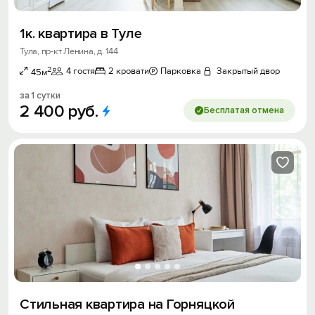
1к. квартира в Туле
Тула, пр-кт Ленина, д. 144
2
4 гостя
2 кровати
Парковка
Закрытый двор
45м
за 1 сутки
2
400
руб.
Бесплатая отмена
Стильная квартира на Горняцкой