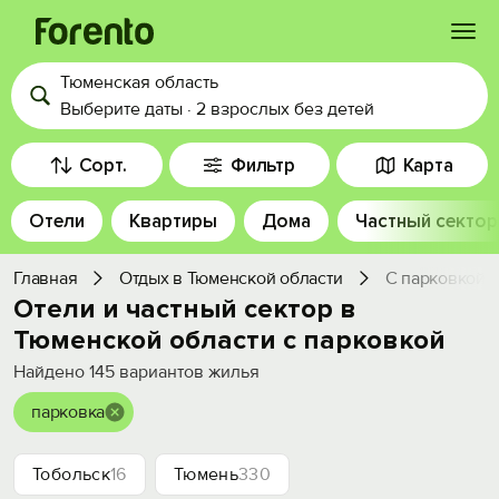
Тюменская область
Войти
Выберите даты
·
2 взрослых
без детей
Избранное
Сорт.
Фильтр
Карта
Отели
Квартиры
Дома
Частный сектор
История просмотра
Главная
Отдых в Тюменской области
С парковкой
Добавить свой объект
Отели и частный сектор в
Тюменской области с парковкой
Найдено
145
вариантов жилья
парковка
Тобольск
16
Тюмень
330