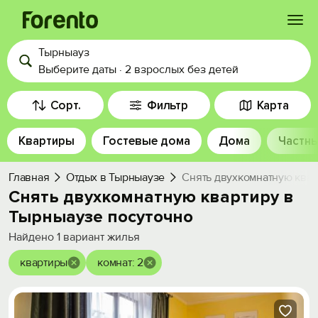
Тырныауз
Войти
Выберите даты
·
2 взрослых
без детей
Избранное
Сорт.
Фильтр
Карта
Квартиры
Гостевые дома
Дома
Частны
История просмотра
Главная
Отдых в Тырныаузе
Снять двухкомнатную квар
Добавить свой объект
Снять двухкомнатную квартиру в
Тырныаузе посуточно
Найдено
1
вариант жилья
квартиры
комнат: 2