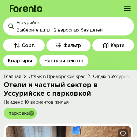
Уссурийск
Войти
Выберите даты
·
2 взрослых
без детей
Избранное
Сорт.
Фильтр
Карта
Квартиры
Частный сектор
История просмотра
Главная
Отдых в Приморском крае
Отдых в Уссурийске
Добавить свой объект
Отели и частный сектор в
Уссурийске с парковкой
Найдено
10
вариантов жилья
парковка