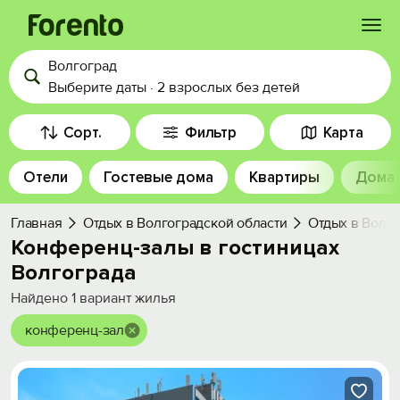
Волгоград
Войти
Выберите даты
·
2 взрослых
без детей
Избранное
Сорт.
Фильтр
Карта
Отели
Гостевые дома
Квартиры
Дома
История просмотра
Главная
Отдых в Волгоградской области
Отдых в Волг
Добавить свой объект
Конференц-залы в гостиницах
Волгограда
Найдено
1
вариант жилья
конференц-зал