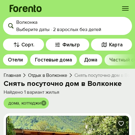
Волконка
Войти
Выберите даты
·
2 взрослых
без детей
Избранное
Сорт.
Фильтр
Карта
Отели
Гостевые дома
Дома
Частный с
История просмотра
Главная
Отдых в Волконке
Снять посуточно дом в Вол
Добавить свой объект
Снять посуточно дом в Волконке
Найдено
1
вариант жилья
дома, коттеджи