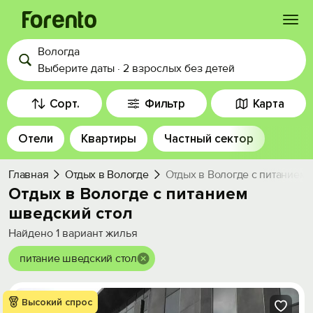
Вологда
Войти
Выберите даты
·
2 взрослых
без детей
Избранное
Сорт.
Фильтр
Карта
Отели
Квартиры
Частный сектор
История просмотра
Главная
Отдых в Вологде
Отдых в Вологде с питанием 
Добавить свой объект
Отдых в Вологде с питанием
шведский стол
Найдено
1
вариант жилья
питание шведский стол
Высокий спрос