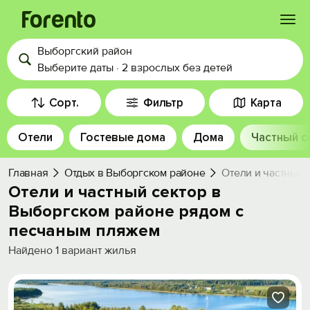
Выборгский район
Войти
Выберите даты
·
2 взрослых
без детей
Избранное
Сорт.
Фильтр
Карта
Отели
Гостевые дома
Дома
Частный с
История просмотра
Главная
Отдых в Выборгском районе
Отели и частный 
Добавить свой объект
Отели и частный сектор в
Выборгском районе рядом c
песчаным пляжем
Найдено
1
вариант жилья