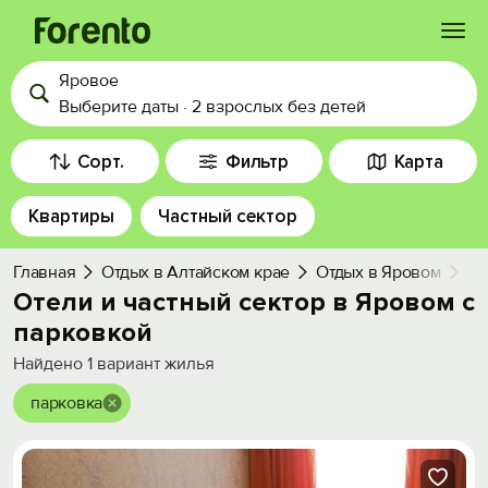
Яровое
Войти
Выберите даты
·
2 взрослых
без детей
Избранное
Сорт.
Фильтр
Карта
Квартиры
Частный сектор
История просмотра
Главная
Отдых в Алтайском крае
Отдых в Яровом
С 
Добавить свой объект
Отели и частный сектор в Яровом с
парковкой
Найдено
1
вариант жилья
парковка