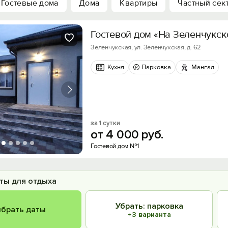
Гостевые дома
Дома
Квартиры
Частный сек
Гостевой дом «На Зеленчукск
Зеленчукская, ул. Зеленчукская, д. 62
Кухня
Парковка
Мангал
за 1 сутки
от
4
000
руб.
Гостевой дом №1
ты для отдыха
Убрать: парковка
брать даты
+3 варианта