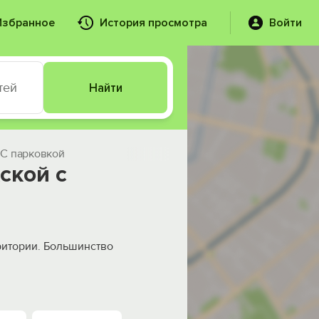
Избранное
История просмотра
Войти
тей
Найти
С парковкой
ской с
ритории. Большинство