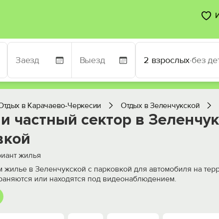
2 взрослых
·
без де
Отдых в Карачаево-Черкесии
Отдых в Зеленчукской
и частный сектор в Зеленчук
вкой
иант жилья
 жилье в Зеленчукской с парковкой для автомобиля на тер
раняются или находятся под видеонаблюдением.