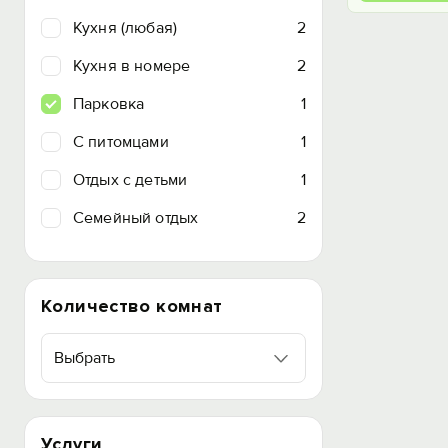
Кухня (любая)
2
Кухня в номере
2
Парковка
1
C питомцами
1
Отдых с детьми
1
Семейный отдых
2
Количество комнат
Выбрать
Услуги