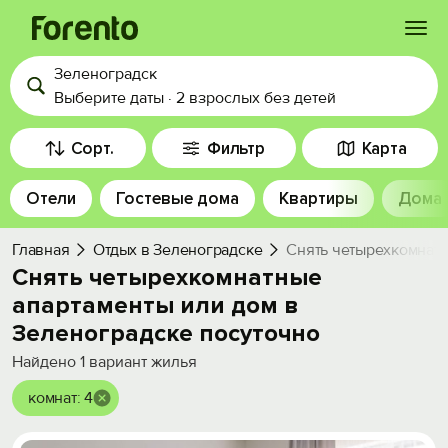
Зеленоградск
Войти
Выберите даты
·
2 взрослых
без детей
Избранное
Сорт.
Фильтр
Карта
Отели
Гостевые дома
Квартиры
Дома
История просмотра
Главная
Отдых в Зеленоградске
Снять четырехкомнатн
Добавить свой объект
Снять четырехкомнатные
апартаменты или дом в
Зеленоградске посуточно
Найдено
1
вариант жилья
комнат: 4