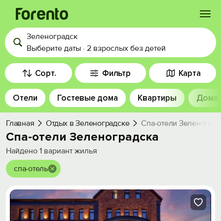
Зеленоградск
Войти
Выберите даты
·
2 взрослых
без детей
Избранное
Сорт.
Фильтр
Карта
Отели
Гостевые дома
Квартиры
Дома
История просмотра
Главная
Отдых в Зеленоградске
Спа-отели Зеленоград
Добавить свой объект
Спа-отели Зеленоградска
Найдено
1
вариант жилья
спа-отель