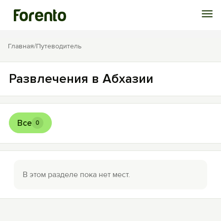
Войти
Главная
/
Путеводитель
Избранное
Развлечения в Абхазии
История просмотра
Все
0
Добавить свой объект
В этом разделе пока нет мест.