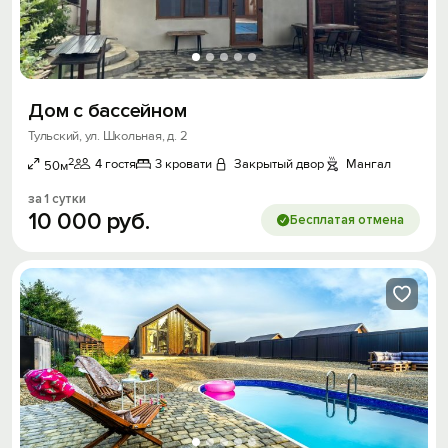
Дом с бассейном
Тульский, ул. Школьная, д. 2
2
4 гостя
3 кровати
Закрытый двор
Мангал
50м
за 1 сутки
10
000
руб.
Бесплатая отмена