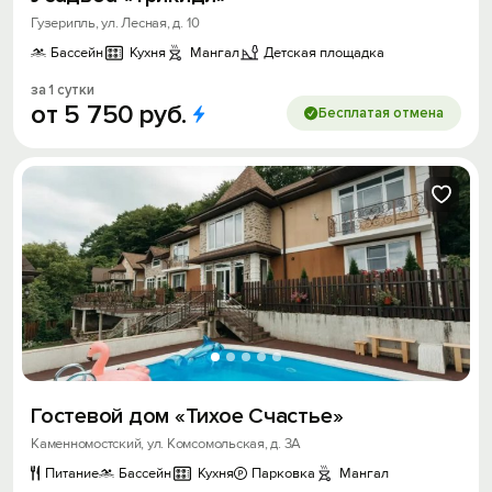
Гузерипль, ул. Лесная, д. 10
Бассейн
Кухня
Мангал
Детская площадка
за 1 сутки
от
5
750
руб.
Бесплатая отмена
Гостевой дом «Тихое Счастье»
Каменномостский, ул. Комсомольская, д. 3А
Питание
Бассейн
Кухня
Парковка
Мангал