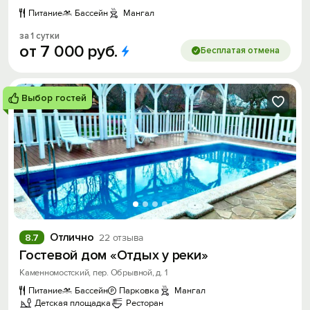
Питание
Бассейн
Мангал
за 1 сутки
от
7
000
руб.
Бесплатая отмена
Выбор гостей
Отлично
8.7
22 отзыва
Гостевой дом «Отдых у реки»
Каменномостский, пер. Обрывной, д. 1
Питание
Бассейн
Парковка
Мангал
Детская площадка
Ресторан