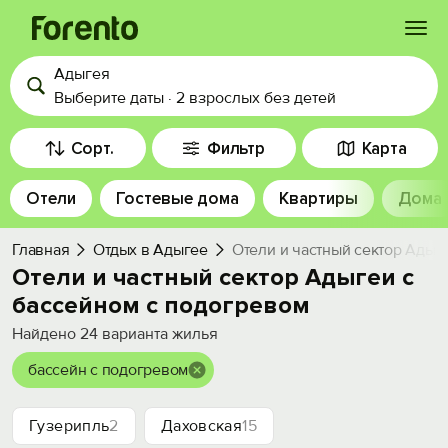
Адыгея
Войти
Выберите даты
·
2 взрослых
без детей
Избранное
Сорт.
Фильтр
Карта
Отели
Гостевые дома
Квартиры
Дома
История просмотра
Главная
Отдых в Адыгее
Отели и частный сектор Адыг
Добавить свой объект
Отели и частный сектор Адыгеи с
бассейном с подогревом
Найдено
24
варианта жилья
бассейн с подогревом
Гузерипль
2
Даховская
15