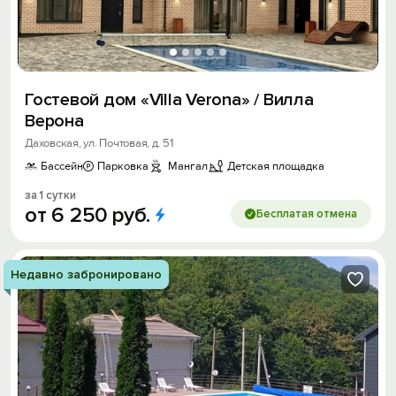
Гостевой дом «Villa Verona» / Вилла
Верона
Даховская, ул. Почтовая, д. 51
Бассейн
Парковка
Мангал
Детская площадка
за 1 сутки
от
6
250
руб.
Бесплатая отмена
Недавно забронировано