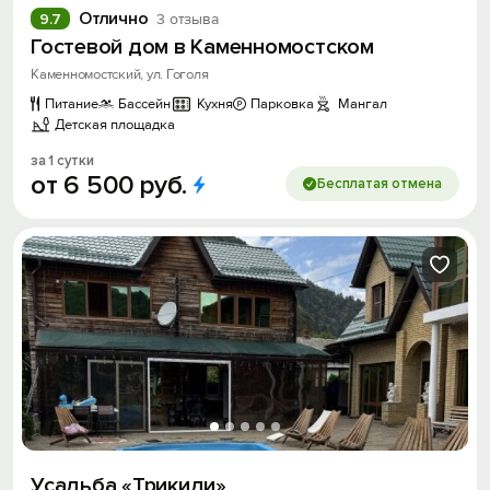
Отлично
9.7
3 отзыва
Гостевой дом в Каменномостском
Каменномостский, ул. Гоголя
Питание
Бассейн
Кухня
Парковка
Мангал
Детская площадка
за 1 сутки
от
6
500
руб.
Бесплатая отмена
Усадьба «Трикиди»