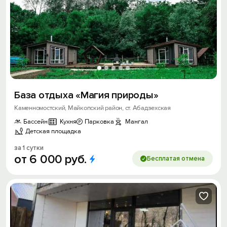
База отдыха «Магия природы»
Каменномостский, Майкопский район, ст. Абадзехская
Бассейн
Кухня
Парковка
Мангал
Детская площадка
за 1 сутки
от
6
000
руб.
Бесплатая отмена