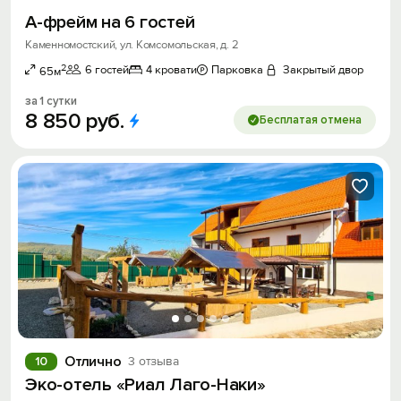
А-фрейм на 6 гостей
Каменномостский, ул. Комсомольская, д. 2
2
6 гостей
4 кровати
Парковка
Закрытый двор
65м
за 1 сутки
8
850
руб.
Бесплатая отмена
Отлично
10
3 отзыва
Эко-отель «Риал Лаго-Наки»