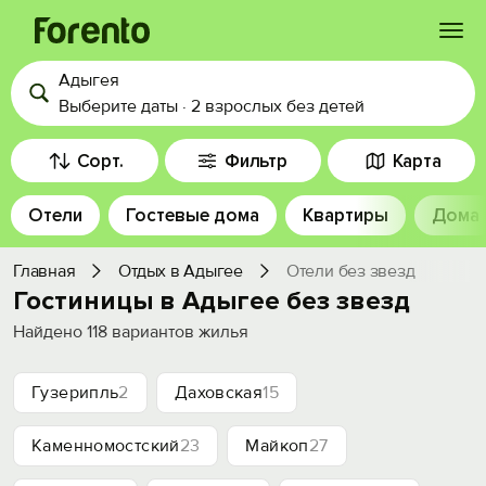
Адыгея
Войти
Выберите даты
·
2 взрослых
без детей
Избранное
Сорт.
Фильтр
Карта
Отели
Гостевые дома
Квартиры
Дома
История просмотра
Главная
Отдых в Адыгее
Отели без звезд
Добавить свой объект
Гостиницы в Адыгее без звезд
Найдено
118
вариантов жилья
Гузерипль
2
Даховская
15
Каменномостский
23
Майкоп
27