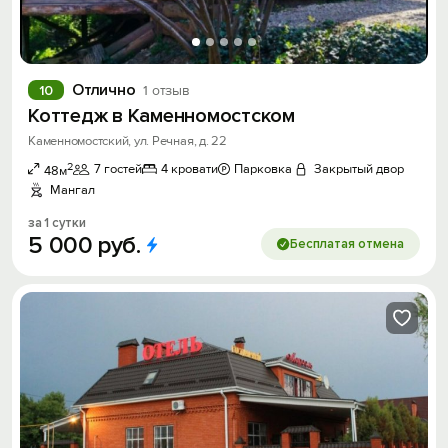
Отлично
10
1 отзыв
Коттедж в Каменномостском
Каменномостский, ул. Речная, д. 22
2
7 гостей
4 кровати
Парковка
Закрытый двор
48м
Мангал
за 1 сутки
5
000
руб.
Бесплатая отмена