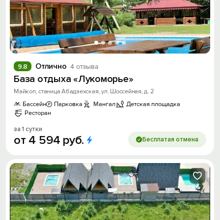
Отлично
9.8
4 отзыва
База отдыха «Лукоморье»
Майкоп, станица Абадзехская, ул. Шоссейная, д. 2
Бассейн
Парковка
Мангал
Детская площадка
Ресторан
за 1 сутки
от
4
594
руб.
Бесплатая отмена