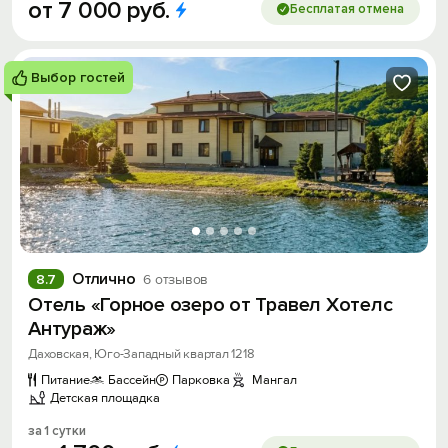
от
7
000
руб.
Бесплатая отмена
Выбор гостей
Отлично
8.7
6 отзывов
Отель «Горное озеро от Травел Хотелс
Антураж»
Даховская, Юго-Западный квартал 1218
Питание
Бассейн
Парковка
Мангал
Детская площадка
за 1 сутки