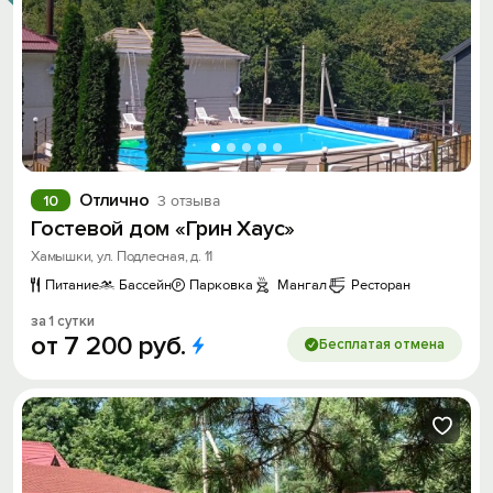
Отлично
10
3 отзыва
Гостевой дом «Грин Хаус»
Хамышки, ул. Подлесная, д. 11
Питание
Бассейн
Парковка
Мангал
Ресторан
за 1 сутки
от
7
200
руб.
Бесплатая отмена