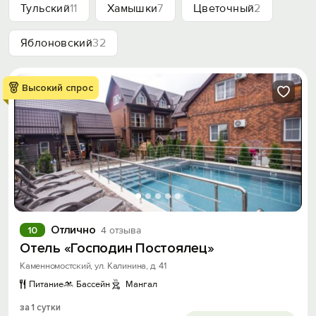
Тульский
11
Хамышки
7
Цветочный
2
Яблоновский
32
Высокий спрос
Отлично
10
4 отзыва
Отель «Господин Постоялец»
Каменномостский, ул. Калинина, д. 41
Питание
Бассейн
Мангал
за 1 сутки