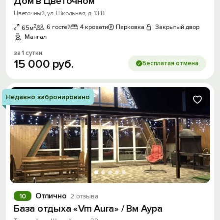
Дом в Цветочном
Цветочный, ул. Школьная, д. 13 В
2
6 гостей
4 кровати
Парковка
Закрытый двор
65м
Мангал
за 1 сутки
15
000
руб.
Бесплатая отмена
Недавно забронировано
Отлично
10
2 отзыва
База отдыха «Vm Aura» / Вм Аура