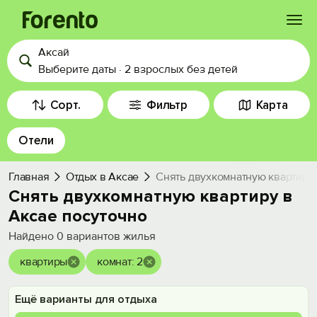
Аксай
Войти
Выберите даты
·
2 взрослых
без детей
Избранное
Сорт.
Фильтр
Карта
Отели
История просмотра
Главная
Отдых в Аксае
Снять двухкомнатную квартиру 
Добавить свой объект
Снять двухкомнатную квартиру в
Аксае посуточно
Найдено
0
вариантов жилья
квартиры
комнат: 2
Ещё варианты для отдыха