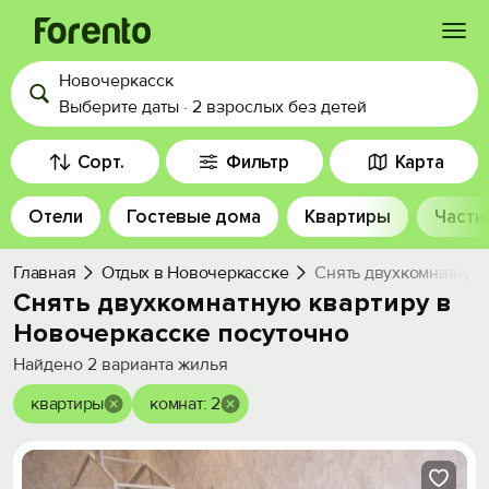
Новочеркасск
Войти
Выберите даты
·
2 взрослых
без детей
Избранное
Сорт.
Фильтр
Карта
Отели
Гостевые дома
Квартиры
Частн
История просмотра
Главная
Отдых в Новочеркасске
Снять двухкомнатную 
Добавить свой объект
Снять двухкомнатную квартиру в
Новочеркасске посуточно
Найдено
2
варианта жилья
квартиры
комнат: 2