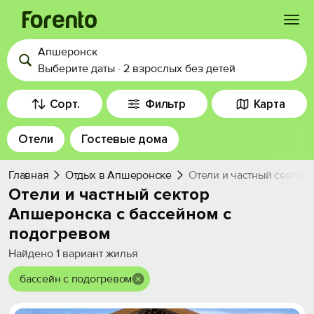
Апшеронск
Войти
Выберите даты
·
2 взрослых
без детей
Избранное
Сорт.
Фильтр
Карта
Отели
Гостевые дома
История просмотра
Главная
Отдых в Апшеронске
Отели и частный сектор
Добавить свой объект
Отели и частный сектор
Апшеронска с бассейном с
подогревом
Найдено
1
вариант жилья
бассейн с подогревом