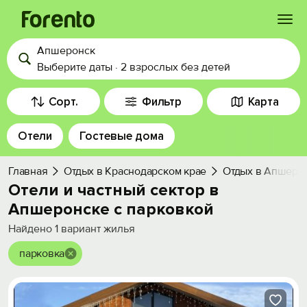
Апшеронск
Войти
Выберите даты
·
2 взрослых
без детей
Избранное
Сорт.
Фильтр
Карта
Отели
Гостевые дома
История просмотра
Главная
Отдых в Краснодарском крае
Отдых в Апшеро
Добавить свой объект
Отели и частный сектор в
Апшеронске с парковкой
Найдено
1
вариант жилья
парковка