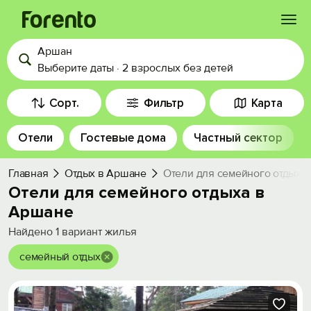
Аршан
Войти
Выберите даты
·
2 взрослых
без детей
Избранное
Сорт.
Фильтр
Карта
Отели
Гостевые дома
Частный сектор
История просмотра
Главная
Отдых в Аршане
Отели для семейного отдыха
Добавить свой объект
Отели для семейного отдыха в
Аршане
Найдено
1
вариант жилья
семейный отдых