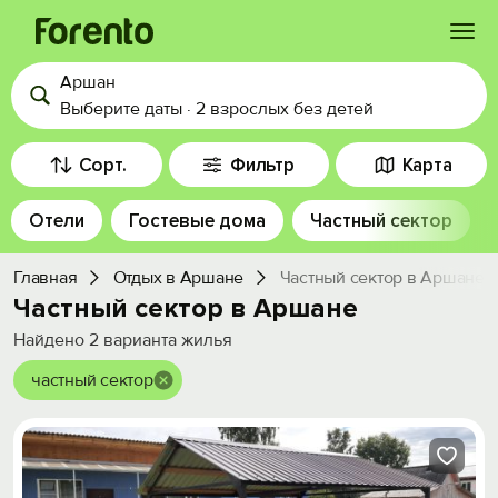
Аршан
Войти
Выберите даты
·
2 взрослых
без детей
Избранное
Сорт.
Фильтр
Карта
Отели
Гостевые дома
Частный сектор
История просмотра
Главная
Отдых в Аршане
Частный сектор в Аршане
Добавить свой объект
Частный сектор в Аршане
Найдено
2
варианта жилья
частный сектор