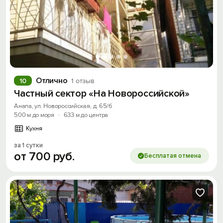
Отлично
10
1 отзыв
Частный сектор «На Новороссийской»
Анапа, ул. Новороссийская, д. 65/б
500 м до моря
·
633 м до центра
Кухня
за 1 сутки
от
700
руб.
Бесплатая отмена