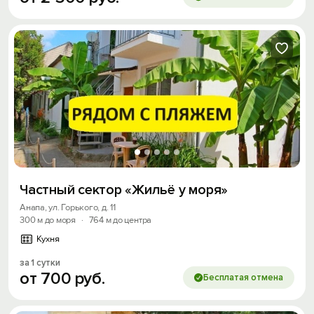
Частный сектор «Жильё у моря»
Анапа, ул. Горького, д. 11
300 м до моря
·
764 м до центра
Кухня
за 1 сутки
от
700
руб.
Бесплатая отмена