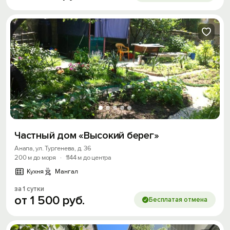
Частный дом «Высокий берег»
Анапа, ул. Тургенева, д. 36
200 м до моря
·
1144 м до центра
Кухня
Мангал
за 1 сутки
от
1
500
руб.
Бесплатая отмена