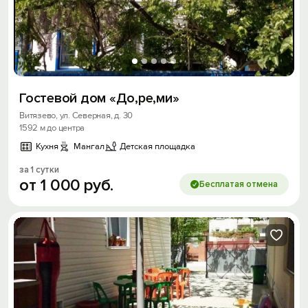
Гостевой дом «До,ре,ми»
Витязево, ул. Северная, д. 30
1592 м до центра
Кухня
Мангал
Детская площадка
за 1 сутки
от
1
000
руб.
Бесплатая отмена