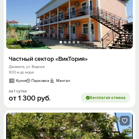
Частный сектор «ВикТория»
Джемете, ул. Видная
900 м до моря
Кухня
Парковка
Мангал
за 1 сутки
от
1
300
руб.
Бесплатая отмена