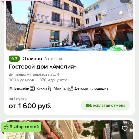
Отлично
9.7
3 отзыва
Гостевой дом «Амелия»
Витязево, ул. Берёзовая, д. 4
900 м до моря
·
976 м до центра
Бассейн
Кухня
Мангал
Детская площадка
за 1 сутки
от
1
600
руб.
Бесплатая отмена
Выбор гостей