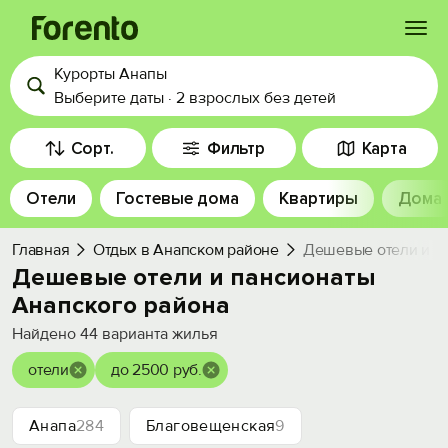
Курорты Анапы
Войти
Выберите даты
·
2 взрослых
без детей
Избранное
Сорт.
Фильтр
Карта
Отели
Гостевые дома
Квартиры
Дома
История просмотра
Главная
Отдых в Анапском районе
Дешевые отели и п
Добавить свой объект
Дешевые отели и пансионаты
Анапского района
Найдено
44
варианта жилья
отели
до 2500 руб.
Анапа
284
Благовещенская
9