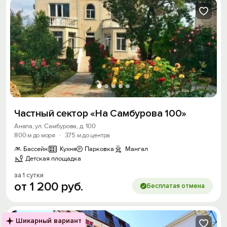
Частный сектор «На Самбурова 100»
Анапа, ул. Самбурова, д. 100
800 м до моря
·
375 м до центра
Бассейн
Кухня
Парковка
Мангал
Детская площадка
за 1 сутки
от
1
200
руб.
Бесплатая отмена
Шикарный вариант