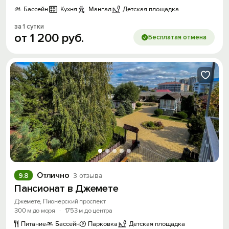
Бассейн
Кухня
Мангал
Детская площадка
за 1 сутки
от
1
200
руб.
Бесплатая отмена
Отлично
9.8
3 отзыва
Пансионат в Джемете
Джемете, Пионерский проспект
300 м до моря
·
1753 м до центра
Питание
Бассейн
Парковка
Детская площадка