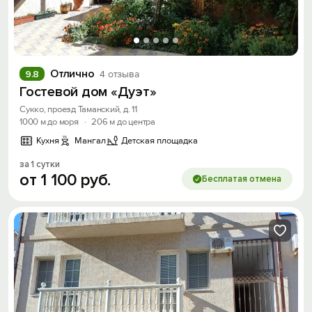
Отлично
9.8
4 отзыва
Гостевой дом «Дуэт»
Сукко, проезд Таманский, д. 11
1000 м до моря
·
206 м до центра
Кухня
Мангал
Детская площадка
за 1 сутки
от
1
100
руб.
Бесплатая отмена