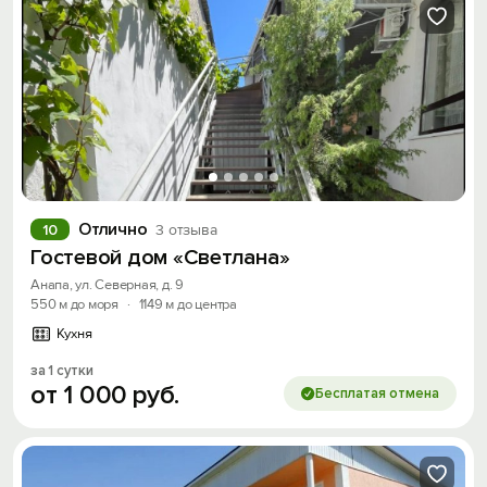
Отлично
10
3 отзыва
Гостевой дом «Светлана»
Анапа, ул. Северная, д. 9
550 м до моря
·
1149 м до центра
Кухня
за 1 сутки
от
1
000
руб.
Бесплатая отмена