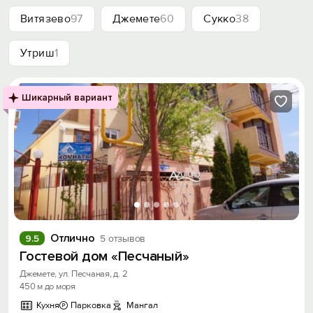
Витязево
97
Джемете
60
Сукко
38
Утриш
1
Шикарный вариант
Отлично
9.5
5 отзывов
Гостевой дом «Песчаный»
Джемете, ул. Песчаная, д. 2
450 м до моря
Кухня
Парковка
Мангал