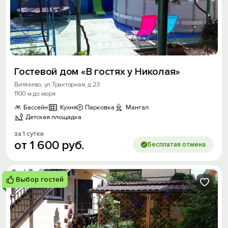
Гостевой дом «В гостях у Николая»
Витязево, ул Тракторная, д 23
1100 м до моря
Бассейн
Кухня
Парковка
Мангал
Детская площадка
за 1 сутки
от
1
600
руб.
Бесплатая отмена
Выбор гостей