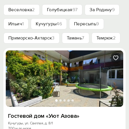
Веселовка
2
Голубицкая
97
За Родину
9
Ильич
1
Кучугуры
46
Пересыпь
9
Приморско-Ахтарск
3
Тамань
7
Темрюк
2
Гостевой дом «Уют Азова»
Кучугуры, ул. Светлая, д. 8/1
700 м до моря