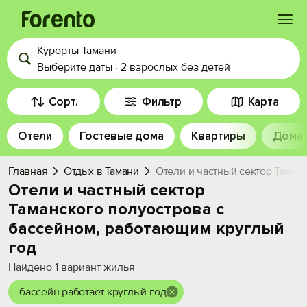
Курорты Тамани
Войти
Выберите даты
·
2 взрослых
без детей
Избранное
Сорт.
Фильтр
Карта
Отели
Гостевые дома
Квартиры
Дома
История просмотра
Главная
Отдых в Тамани
Отели и частный сектор Таман
Добавить свой объект
Отели и частный сектор
Таманского полуострова с
бассейном, работающим круглый
год
Найдено
1
вариант жилья
бассейн работает круглый год