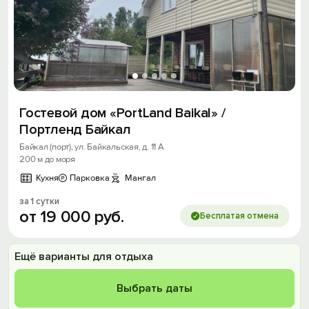
Гостевой дом «PortLand Baikal» /
Портленд Байкал
Байкал (порт), ул. Байкальская, д. 11 А
200 м до моря
Кухня
Парковка
Мангал
за 1 сутки
от
19
000
руб.
Бесплатая отмена
Ещё варианты для отдыха
Выбрать даты