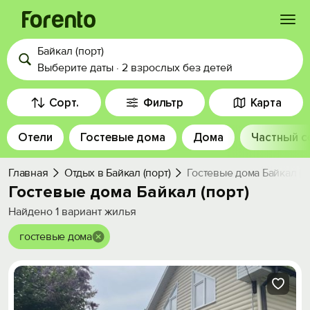
Байкал (порт)
Войти
Выберите даты
·
2 взрослых
без детей
Избранное
Сорт.
Фильтр
Карта
Отели
Гостевые дома
Дома
Частный с
История просмотра
Главная
Отдых в Байкал (порт)
Гостевые дома Байкал (п
Добавить свой объект
Гостевые дома Байкал (порт)
Найдено
1
вариант жилья
гостевые дома