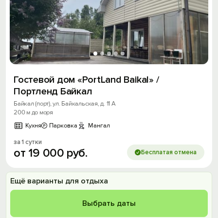
Гостевой дом «PortLand Baikal» /
Портленд Байкал
Байкал (порт), ул. Байкальская, д. 11 А
200 м до моря
Кухня
Парковка
Мангал
за 1 сутки
от
19
000
руб.
Бесплатая отмена
Ещё варианты для отдыха
Выбрать даты