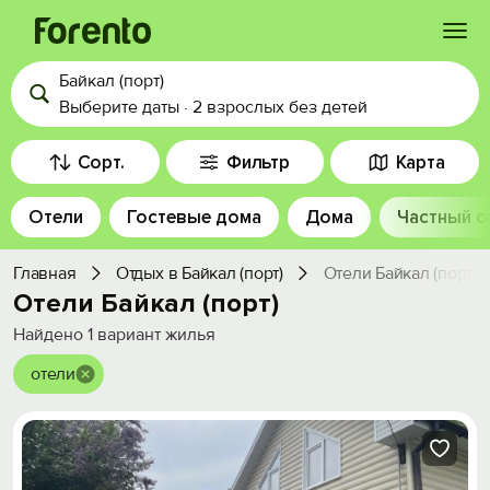
Байкал (порт)
Войти
Выберите даты
·
2 взрослых
без детей
Избранное
Сорт.
Фильтр
Карта
Отели
Гостевые дома
Дома
Частный с
История просмотра
Главная
Отдых в Байкал (порт)
Отели Байкал (порт)
Добавить свой объект
Отели Байкал (порт)
Найдено
1
вариант жилья
отели