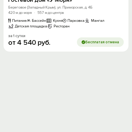
Гостевой дом «У Моря»
Береговое (Западный Крым), ул. Приморская, д. 4Б
420 м до моря
·
557 м до центра
Питание
Бассейн
Кухня
Парковка
Мангал
Детская площадка
Ресторан
за 1 сутки
от
4
540
руб.
Бесплатая отмена