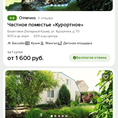
Отлично
9.8
3 отзыва
Частное поместье «Курортное»
Береговое (Западный Крым), ул. Курортная, д. 70
800 м до моря
·
629 м до центра
Бассейн
Кухня
Мангал
Детская площадка
за 1 сутки
от
1
600
руб.
Бесплатая отмена