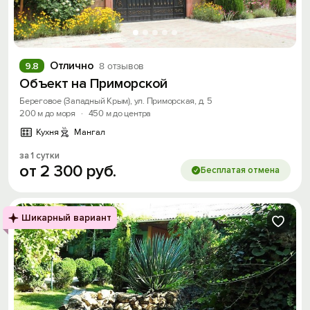
Отлично
9.8
8 отзывов
Объект на Приморской
Береговое (Западный Крым), ул. Приморская, д. 5
200 м до моря
·
450 м до центра
Кухня
Мангал
за 1 сутки
от
2
300
руб.
Бесплатая отмена
Шикарный вариант