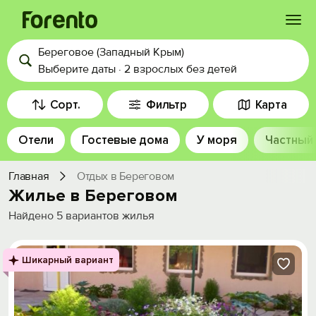
Береговое (Западный Крым)
Войти
Выберите даты
·
2 взрослых
без детей
Избранное
Сорт.
Фильтр
Карта
Отели
Гостевые дома
У моря
Частный
История просмотра
Главная
Отдых в Береговом
Добавить свой объект
Жилье в Береговом
Найдено
5
вариантов жилья
Шикарный вариант