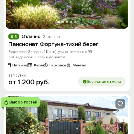
Отлично
9.5
2 отзыва
Пансионат Фортуна-тихий берег
Береговое (Западный Крым), улица Цветочная,95
500 м до моря
·
696 м до центра
Питание
Кухня
Парковка
Мангал
за 1 сутки
от
1
200
руб.
Бесплатая отмена
Выбор гостей