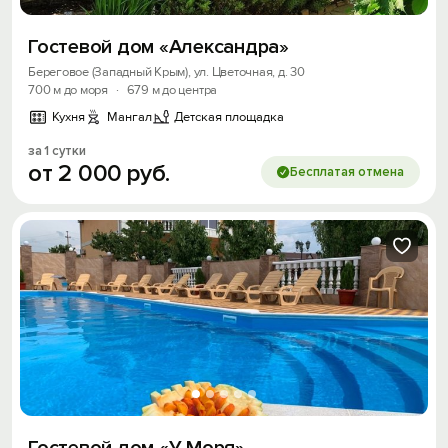
Гостевой дом «Александра»
Береговое (Западный Крым), ул. Цветочная, д. 30
700 м до моря
·
679 м до центра
Кухня
Мангал
Детская площадка
за 1 сутки
от
2
000
руб.
Бесплатая отмена