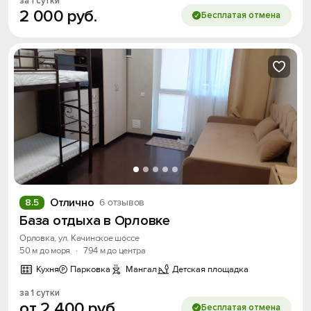
за 1 сутки
2
000
руб.
Бесплатая отмена
Отлично
8.5
6 отзывов
База отдыха в Орловке
Орловка, ул. Качинское шоссе
50 м до моря
·
794 м до центра
Кухня
Парковка
Мангал
Детская площадка
за 1 сутки
от
2
400
руб.
Бесплатая отмена