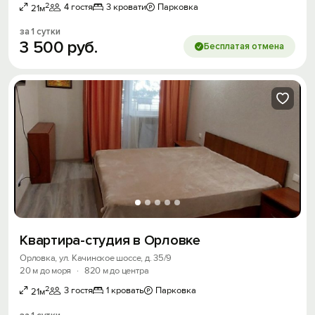
2
4 гостя
3 кровати
Парковка
21м
за 1 сутки
3
500
руб.
Бесплатая отмена
Квартира-студия в Орловке
Орловка, ул. Качинское шоссе, д. 35/9
20 м до моря
·
820 м до центра
2
3 гостя
1 кровать
Парковка
21м