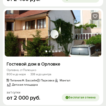
Гостевой дом в Орловке
Орловка, ст Полюшко
800 м до моря
·
338 м до центра
Питание
Бассейн
Парковка
Мангал
Детская площадка
за 1 сутки
от
2
000
руб.
Бесплатая отмена