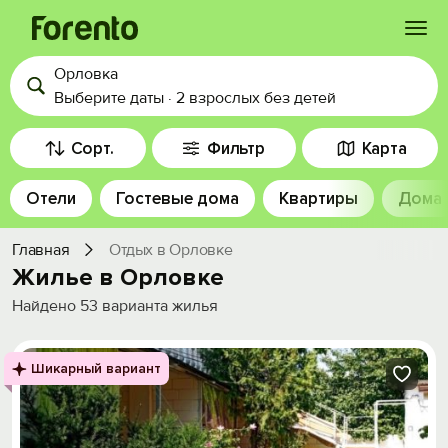
Орловка
Войти
Выберите даты
·
2 взрослых
без детей
Избранное
Сорт.
Фильтр
Карта
Отели
Гостевые дома
Квартиры
Дома
История просмотра
Главная
Отдых в Орловке
Добавить свой объект
Жилье в Орловке
Найдено
53
варианта жилья
Шикарный вариант