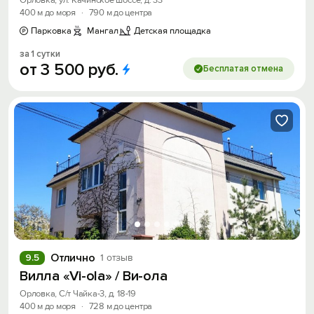
400 м до моря
·
790 м до центра
Парковка
Мангал
Детская площадка
за 1 сутки
от
3
500
руб.
Бесплатая отмена
Отлично
9.5
1 отзыв
Вилла «Vi-ola» / Ви-ола
Орловка, С/т Чайка-3, д. 18-19
400 м до моря
·
728 м до центра