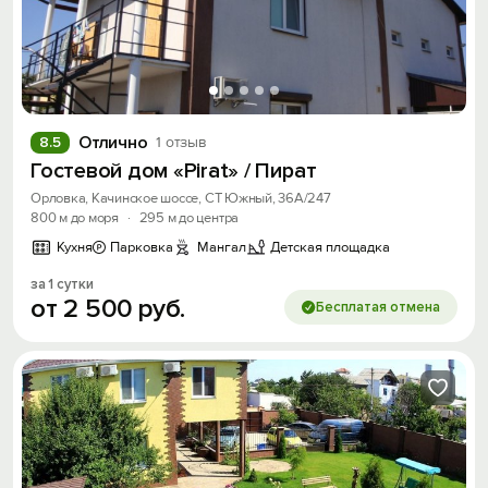
Отлично
8.5
1 отзыв
Гостевой дом «Pirat» / Пират
Орловка, Качинское шоссе, СТ Южный, 36А/247
800 м до моря
·
295 м до центра
Кухня
Парковка
Мангал
Детская площадка
за 1 сутки
от
2
500
руб.
Бесплатая отмена