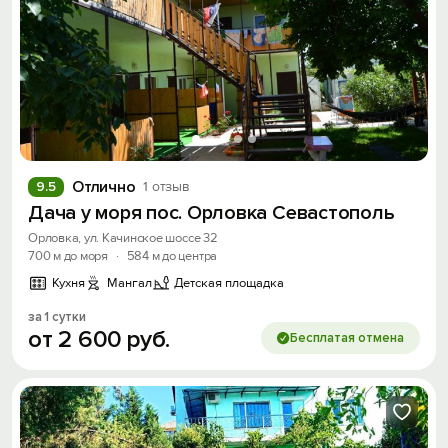
Отлично
9.5
1 отзыв
Дача у моря пос. Орловка Севастополь
Орловка, ул. Качинское шоссе 32
700 м до моря
·
584 м до центра
Кухня
Мангал
Детская площадка
за 1 сутки
от
2
600
руб.
Бесплатая отмена