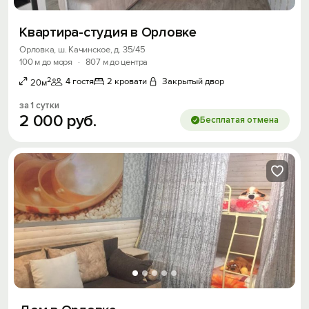
Квартира-студия в Орловке
Орловка, ш. Качинское, д. 35/45
100 м до моря
·
807 м до центра
2
4 гостя
2 кровати
Закрытый двор
20м
за 1 сутки
2
000
руб.
Бесплатая отмена