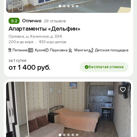
Отлично
9.2
28 отзывов
Апартаменты «Дельфин»
Орловка, ш. Качинское, д. 33/4
200 м до моря
·
833 м до центра
Питание
Кухня
Парковка
Мангал
Детская площадка
за 1 сутки
от
1
400
руб.
Бесплатая отмена