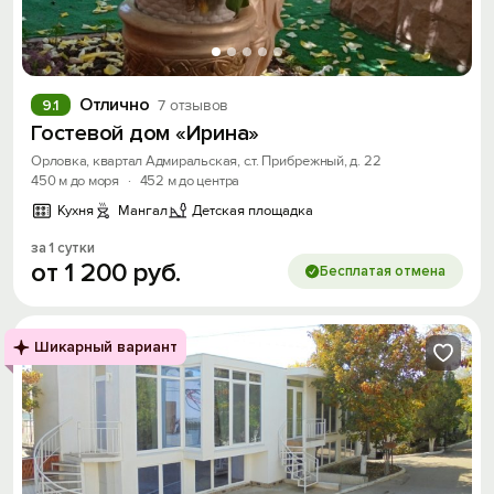
Отлично
9.1
7 отзывов
Гостевой дом «Ирина»
Орловка, квартал Адмиральская, с.т. Прибрежный, д. 22
450 м до моря
·
452 м до центра
Кухня
Мангал
Детская площадка
за 1 сутки
от
1
200
руб.
Бесплатая отмена
Шикарный вариант