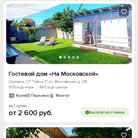
Гостевой дом «На Московской»
Орловка, СТ "Чайка 3", ул. Московская, д. 219
900 м до моря
·
865 м до центра
Кухня
Парковка
Мангал
за 1 сутки
от
2
600
руб.
Бесплатая отмена