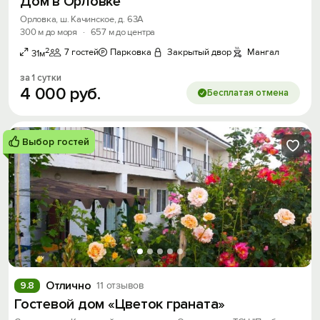
Дом в Орловке
Орловка, ш. Качинское, д. 63А
300 м до моря
·
657 м до центра
2
7 гостей
Парковка
Закрытый двор
Мангал
31м
за 1 сутки
4
000
руб.
Бесплатая отмена
Выбор гостей
Отлично
9.8
11 отзывов
Гостевой дом «Цветок граната»