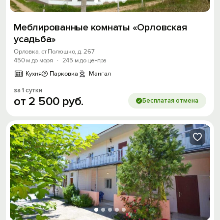
Меблированные комнаты «Орловская
усадьба»
Орловка, ст Полюшко, д. 267
450 м до моря
·
245 м до центра
Кухня
Парковка
Мангал
за 1 сутки
от
2
500
руб.
Бесплатая отмена