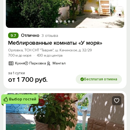
Отлично
9.7
3 отзыва
Меблированные комнаты «У моря»
Орловка, ТСН СНТ "Таврия", ш. Качинское, д. 32/29
700 м до моря
·
430 м до центра
Кухня
Парковка
Мангал
за 1 сутки
от
1
700
руб.
Бесплатая отмена
Выбор гостей