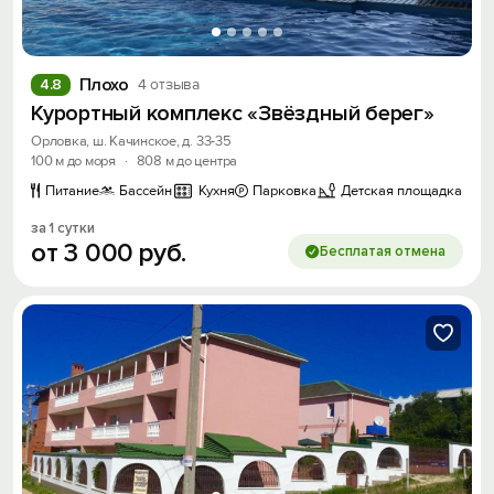
Плохо
4.8
4 отзыва
Курортный комплекс «Звёздный берег»
Орловка, ш. Качинское, д. 33-35
100 м до моря
·
808 м до центра
Питание
Бассейн
Кухня
Парковка
Детская площадка
за 1 сутки
от
3
000
руб.
Бесплатая отмена