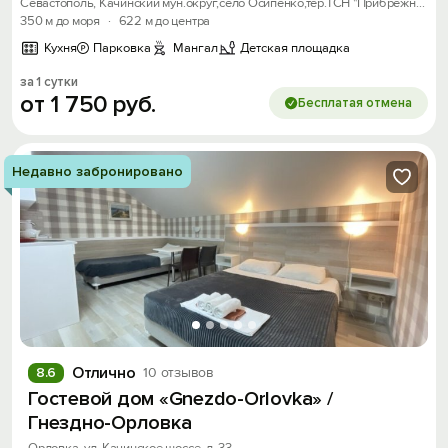
Севастополь, Качинский мун.округ,село Осипенко,тер.ТСН "Прибрежное " Качинское шоссе, дом 81
350 м до моря
·
622 м до центра
Кухня
Парковка
Мангал
Детская площадка
за 1 сутки
от
1
750
руб.
Бесплатая отмена
Недавно забронировано
Отлично
8.6
10 отзывов
Гостевой дом «Gnezdo-Orlovka» /
Гнездно-Орловка
Орловка, ул. Качинское шоссе, д. 33