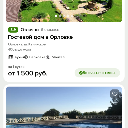
Отлично
8.9
6 отзывов
Гостевой дом в Орловке
Орловка, ш. Качинское
400 м до моря
Кухня
Парковка
Мангал
за 1 сутки
от
1
500
руб.
Бесплатая отмена