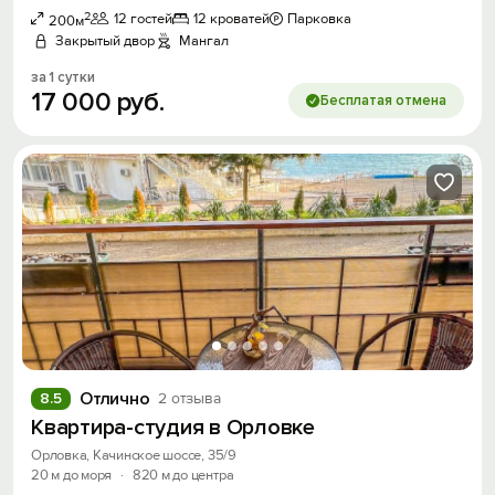
2
12 гостей
12 кроватей
Парковка
200м
Закрытый двор
Мангал
за 1 сутки
17
000
руб.
Бесплатая отмена
Отлично
8.5
2 отзыва
Квартира-студия в Орловке
Орловка, Качинское шоссе, 35/9
20 м до моря
·
820 м до центра