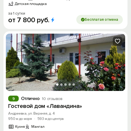
Детская площадка
за 1 сутки
от
7
800
руб.
Бесплатая отмена
Отлично
9
10 отзывов
Гостевой дом «Лавандина»
Андреевка, ул. Верхняя, д. 4
950 м до моря
·
593 м до центра
Кухня
Мангал