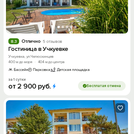
Отлично
8.3
5 отзывов
Гостиница в Учкуевке
Учкуевка, ул.Челюскинцев
400 м до моря
·
404 м до центра
Бассейн
Парковка
Детская площадка
за 1 сутки
от
2
900
руб.
Бесплатая отмена