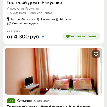
Гостевой дом в Учкуевке
Учкуевка, ул. Радужная
230 м до моря
·
888 м до центра
Питание
Бассейн
Парковка
Мангал
Детская площадка
за 1 сутки
от
4
300
руб.
Бесплатая отмена
Отлично
9.7
9 отзывов