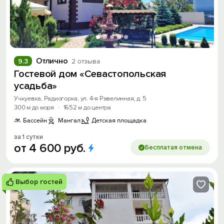
Отлично
9.3
2 отзыва
Гостевой дом «Севастопольская
усадьба»
Учкуевка, Радиогорка, ул. 4-я Равелинная, д. 5
300 м до моря
·
1652 м до центра
Бассейн
Мангал
Детская площадка
за 1 сутки
от
4
600
руб.
Бесплатая отмена
Выбор гостей