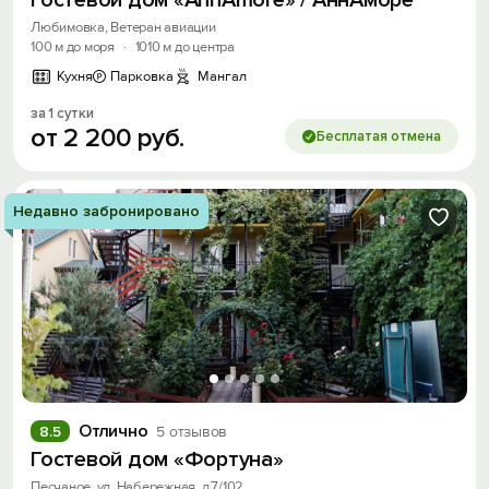
Гостевой дом «AnnAmore» / АннАморе
Любимовка, Ветеран авиации
100 м до моря
·
1010 м до центра
Кухня
Парковка
Мангал
за 1 сутки
от
2
200
руб.
Бесплатая отмена
Недавно забронировано
Отлично
8.5
5 отзывов
Гостевой дом «Фортуна»
Песчаное, ул. Набережная, д.7/102