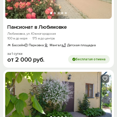
Пансионат в Любимовке
Любимовка, ул. Южногородская
100 м до моря
·
175 м до центра
Бассейн
Парковка
Мангал
Детская площадка
за 1 сутки
от
2
000
руб.
Бесплатая отмена