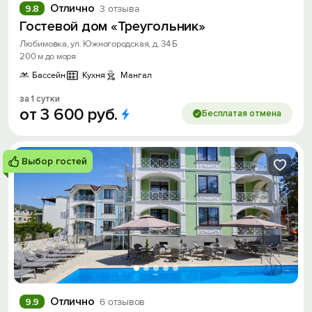
Отлично
9.8
3 отзыва
Гостевой дом «Треугольник»
Любимовка, ул. Южногородская, д. 34 Б
200 м до моря
Бассейн
Кухня
Мангал
за 1 сутки
от
3
600
руб.
Бесплатая отмена
Выбор гостей
Отлично
9.9
6 отзывов