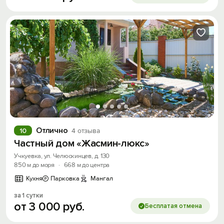
Отлично
10
4 отзыва
Частный дом «Жасмин-люкс»
Учкуевка, ул. Челюскинцев, д. 130
850 м до моря
·
668 м до центра
Кухня
Парковка
Мангал
за 1 сутки
от
3
000
руб.
Бесплатая отмена