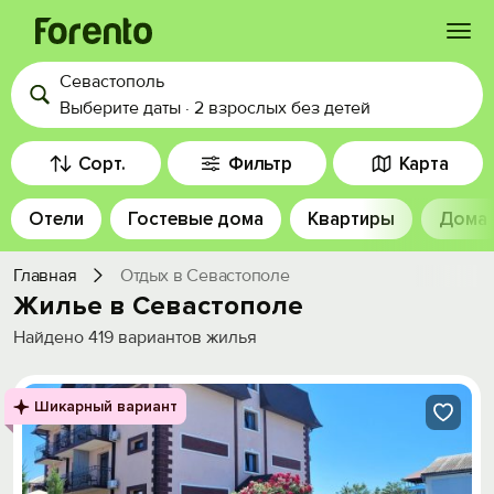
Севастополь
Войти
Выберите даты
·
2 взрослых
без детей
Избранное
Сорт.
Фильтр
Карта
Отели
Гостевые дома
Квартиры
Дома
История просмотра
Главная
Отдых в Севастополе
Добавить свой объект
Жилье в Севастополе
Найдено
419
вариантов жилья
Шикарный вариант