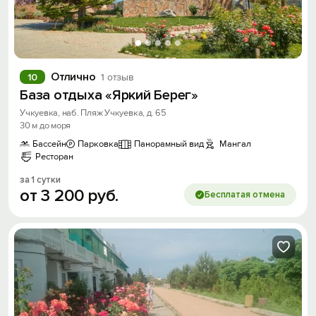
Отлично
10
1 отзыв
База отдыха «Яркий Берег»
Учкуевка, наб. Пляж Учкуевка, д. 65
30 м до моря
Бассейн
Парковка
Панорамный вид
Мангал
Ресторан
за 1 сутки
от
3
200
руб.
Бесплатая отмена