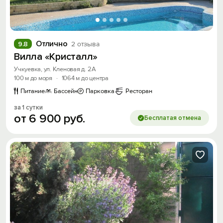
Отлично
9.8
2 отзыва
Вилла «Кристалл»
Учкуевка, ул. Кленовая д. 2А
100 м до моря
·
1064 м до центра
Питание
Бассейн
Парковка
Ресторан
за 1 сутки
от
6
900
руб.
Бесплатая отмена