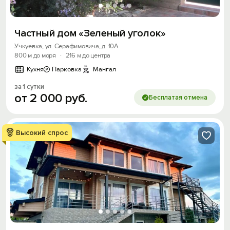
Частный дом «Зеленый уголок»
Учкуевка, ул. Серафимовича, д. 10А
800 м до моря
·
216 м до центра
Кухня
Парковка
Мангал
за 1 сутки
от
2
000
руб.
Бесплатая отмена
Высокий спрос