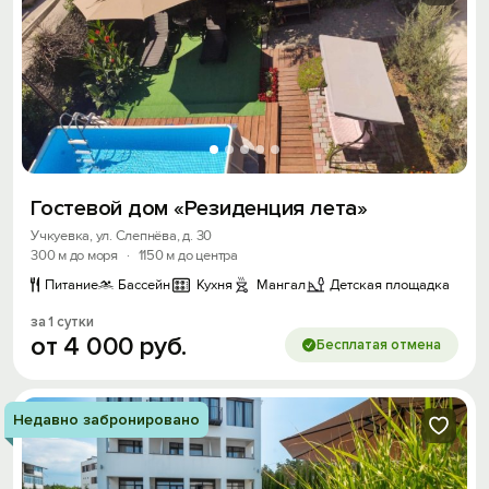
Гостевой дом «Резиденция лета»
Учкуевка, ул. Слепнёва, д. 30
300 м до моря
·
1150 м до центра
Питание
Бассейн
Кухня
Мангал
Детская площадка
за 1 сутки
от
4
000
руб.
Бесплатая отмена
Недавно забронировано