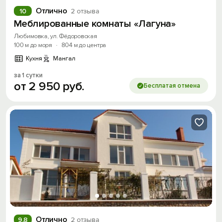
Отлично
10
2 отзыва
Меблированные комнаты «Лагуна»
Любимовка, ул. Фёдоровская
100 м до моря
·
804 м до центра
Кухня
Мангал
за 1 сутки
от
2
950
руб.
Бесплатая отмена
Отлично
9.8
2 отзыва