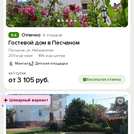
Отлично
9.4
8 отзывов
Гостевой дом в Песчаном
Песчаное, ул. Набережная
200 м до моря
·
496 м до центра
Мангал
Детская площадка
за 1 сутки
от
3
105
руб.
Бесплатая отмена
Шикарный вариант