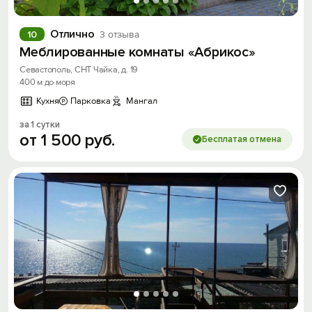
Отлично
10
3 отзыва
Меблированные комнаты «Абрикос»
Севастополь, СНТ Чайка, д. 19
400 м до моря
Кухня
Парковка
Мангал
за 1 сутки
от
1
500
руб.
Бесплатая отмена