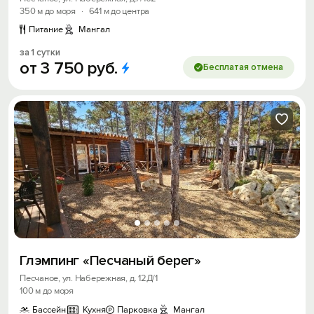
350 м до моря
·
641 м до центра
Питание
Мангал
за 1 сутки
от
3
750
руб.
Бесплатая отмена
Глэмпинг «Песчаный берег»
Песчаное, ул. Набережная, д. 12Д/1
100 м до моря
Бассейн
Кухня
Парковка
Мангал