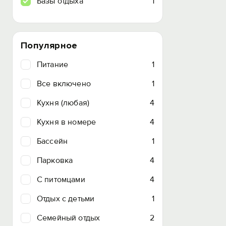
Базы отдыха
1
Популярное
Питание
1
Все включено
1
Кухня (любая)
4
Кухня в номере
4
Бассейн
1
Парковка
4
C питомцами
4
Отдых с детьми
1
Семейный отдых
2