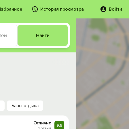
Избранное
История просмотра
Войти
тей
Найти
Базы отдыха
Отлично
9.5
1 отзыв