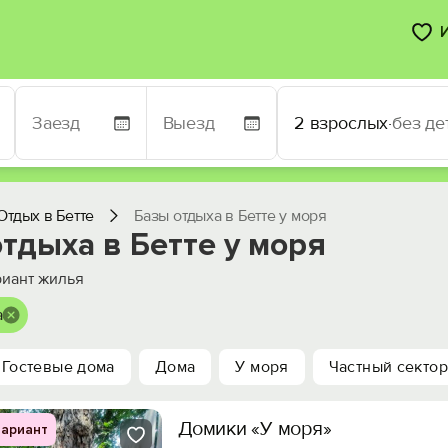
2 взрослых
·
без де
Отдых в Бетте
Базы отдыха в Бетте у моря
тдыха в Бетте у моря
иант жилья
а
Гостевые дома
Дома
У моря
Частный сектор
Домики «У моря»
ариант