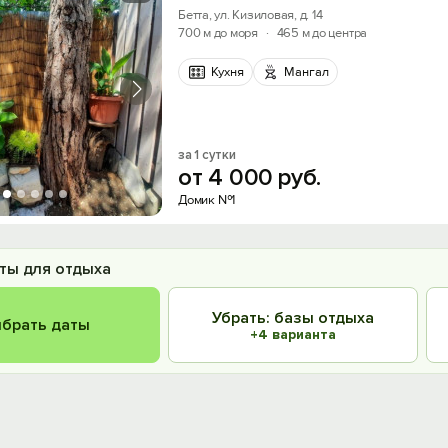
Бетта, ул. Кизиловая, д. 14
700 м до моря
·
465 м до центра
Кухня
Мангал
за 1 сутки
от
4
000
руб.
Домик №1
ты для отдыха
Убрать: базы отдыха
брать даты
+4 варианта