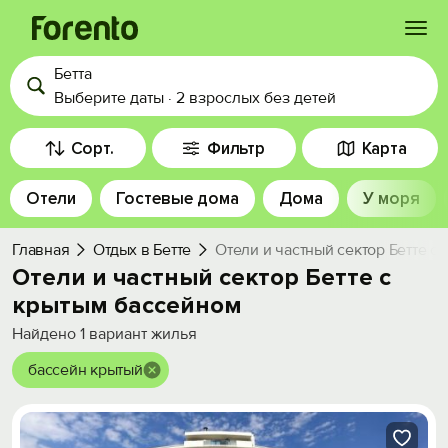
Бетта
Войти
Выберите даты
·
2 взрослых
без детей
Избранное
Сорт.
Фильтр
Карта
Отели
Гостевые дома
Дома
У моря
История просмотра
Главная
Отдых в Бетте
Отели и частный сектор Бетте с
Добавить свой объект
Отели и частный сектор Бетте с
крытым бассейном
Найдено
1
вариант жилья
бассейн крытый